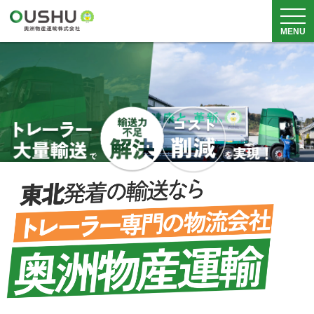
メニュ
MENU
サービス内容
車両・倉庫
実績・事例
安全品質・SDGs
料金表
会社概要
採用情報
0225-82-5211
月~土
8：30~18：00