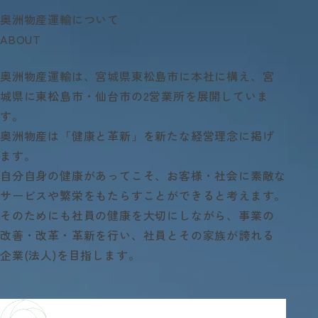
奥洲物産運輸について
ABOUT
奥
洲物産運輸は、宮城県東松島市に本社に構え、
宮
城県に東松島市・仙台市の2営業所を展開していま
す。
奥洲物産は
「健康と革新」
を新たな経営理念に掲げ
ます。
自分自身の健康があってこそ、お客様・社会に素敵な
サービスや
繁栄をもたらすことができると考えます。
そのためにも社員の健康を大切にしながら、
事業の
改善・改革・革新を行い、
社員とその家族が誇れる
企業(法人)を目指します。