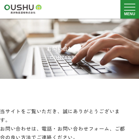
メニュ
MENU
サービス内容
お問い合わせ
車両・倉庫
CONTACT
実績・事例
安全品質・SDGs
料金表
会社概要
採用情報
当サイトをご覧いただき、誠にありがとうございま
す。
0225-82-5211
お問い合わせは、電話・お問い合わせフォーム、ご都
月~土
8：30~18：00
合の良い方法でご連絡ください。