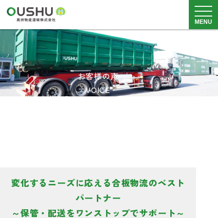
メニュ
MENU
サービス内容
お客様の声
車両・倉庫
VOICE
実績・事例
安全品質・SDGs
料金表
会社概要
採用情報
変化するニーズに応える合板物流のベスト
0225-82-5211
パートナー
月~土
8：30~18：00
～保管・配送をワンストップでサポート～