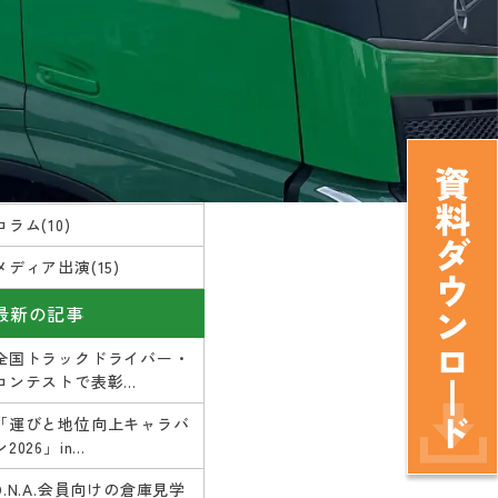
カテゴリー
お知らせ(16)
コラム(10)
メディア出演(15)
最新の記事
全国トラックドライバー・
コンテストで表彰...
「運びと地位向上キャラバ
ン2026」in...
D.N.A.会員向けの倉庫見学