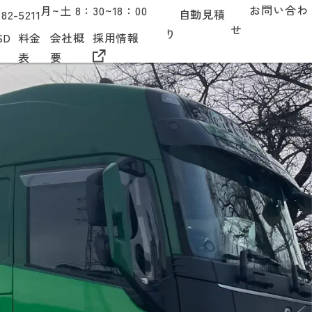
お問い合わ
月~土
8：30~18：00
自動見積
-82-5211
せ
り
SD
料金
会社概
採用情報
表
要