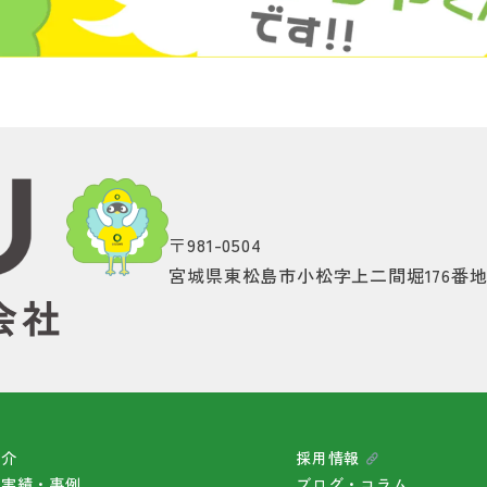
〒981-0504
宮城県東松島市小松字上二間堀176番
紹介
採用情報
・実績・事例
ブログ・コラム