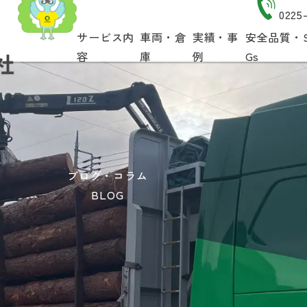
0225
サービス内
車両・倉
実績・事
安全品質・
容
庫
例
Gs
ブログ・コラム
BLOG