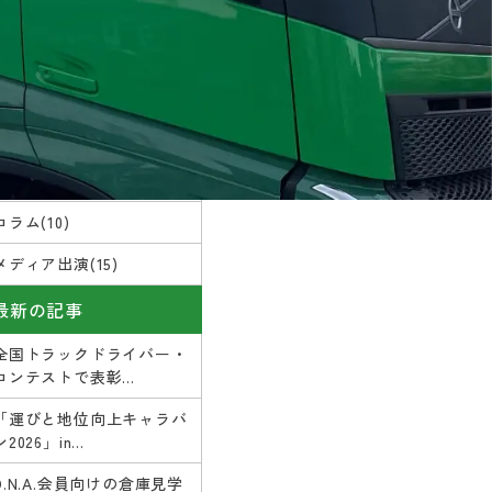
カテゴリー
お知らせ(16)
コラム(10)
メディア出演(15)
最新の記事
全国トラックドライバー・
コンテストで表彰...
「運びと地位向上キャラバ
ン2026」in...
D.N.A.会員向けの倉庫見学