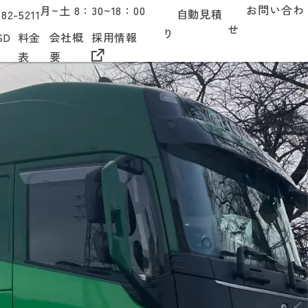
お問い合わ
月~土
8：30~18：00
自動見積
-82-5211
せ
り
SD
料金
会社概
採用情報
表
要