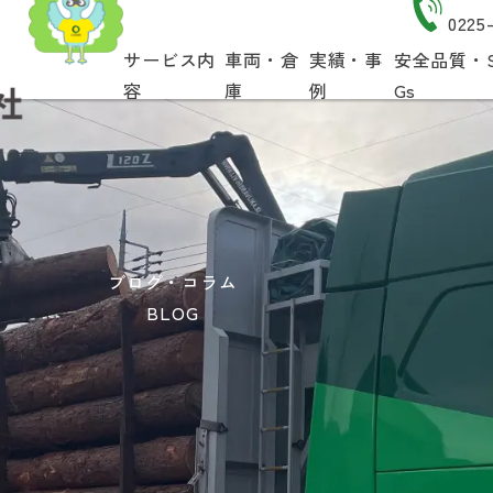
0225
サービス内
車両・倉
実績・事
安全品質・
容
庫
例
Gs
ブログ・コラム
BLOG