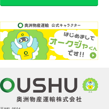
〒981-0504