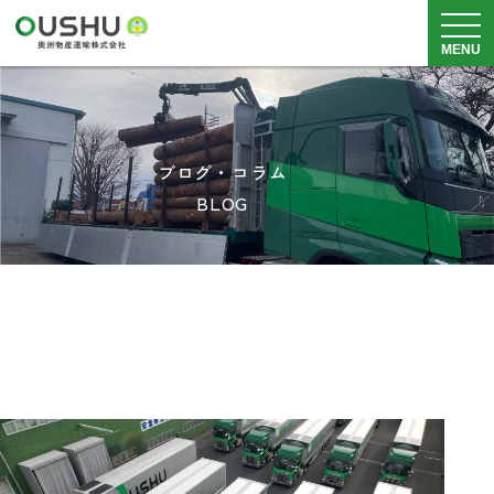
メニュ
MENU
サービス内容
ブログ・コラム
車両・倉庫
BLOG
実績・事例
安全品質・SDGs
料金表
会社概要
採用情報
0225-82-5211
月~土
8：30~18：00